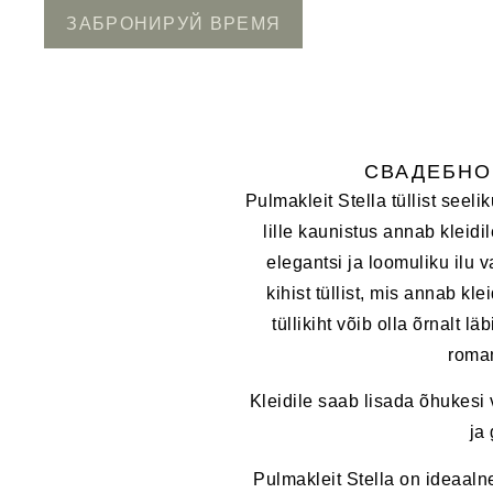
ЗАБРОНИРУЙ ВРЕМЯ
CВАДЕБНО
Pulmakleit Stella tüllist seel
lille kaunistus annab kleidi
elegantsi ja loomuliku ilu 
kihist tüllist, mis annab kle
tüllikiht võib olla õrnalt l
roman
Kleidile saab lisada õhukesi 
ja 
Pulmakleit Stella on ideaaln