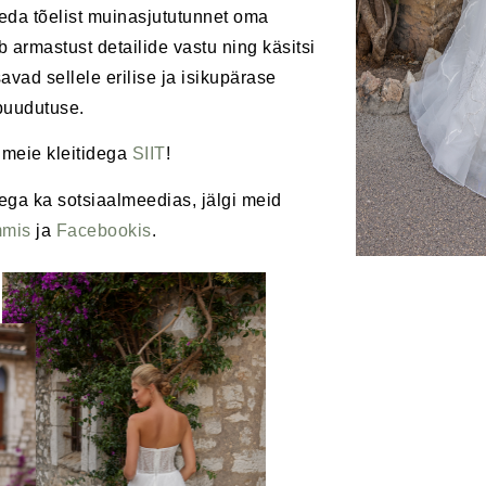
eda tõelist muinasjututunnet oma
 armastust detailide vastu ning käsitsi
lisavad sellele erilise ja isikupärase
puudutuse.
 meie kleitidega
SIIT
!
ega ka sotsiaalmeedias, jälgi meid
mmis
ja
Facebookis
.