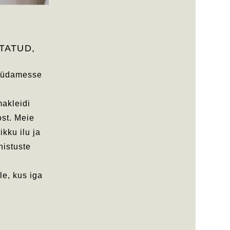
TATUD,
 südamesse
makleidi
ost. Meie
ikku ilu ja
nistuste
le, kus iga