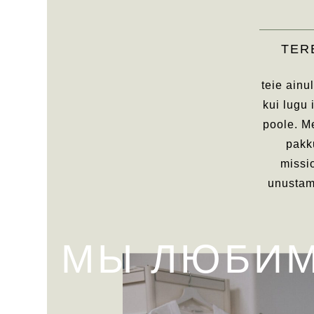
TER
teie ain
kui lugu
poole. M
pakku
missi
unustama
МЫ ЛЮБИМ