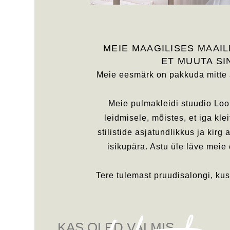
MEIE MAAGILISES MAAI
ET MUUTA S
Meie eesmärk on pakkuda mitte a
Meie pulmakleidi stuudio Loo
leidmisele, mõistes, et iga kl
stilistide asjatundlikkus ja kirg
isikupära. Astu üle läve meie 
Tere tulemast pruudisalongi, kus
KAS OLED VALMIS