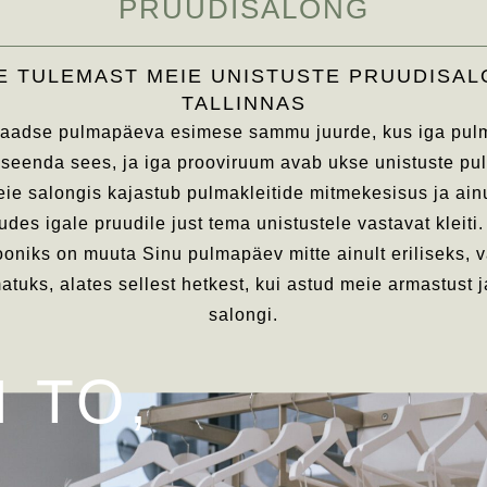
PRUUDISALONG
E TULEMAST MEIE UNISTUSTE PRUUDISAL
TALLINNAS
ulaadse pulmapäeva esimese sammu juurde, kus iga pulm
 iseenda sees, ja iga prooviruum avab ukse unistuste p
eie salongis kajastub pulmakleitide mitmekesisus ja ain
des igale pruudile just tema unistustele vastavat kleiti
ooniks on muuta Sinu pulmapäev mitte ainult eriliseks, v
tuks, alates sellest hetkest, kui astud meie armastust ja
salongi.
 ТО,