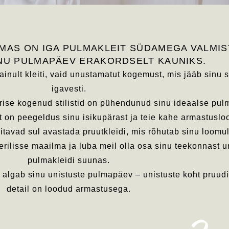
LMAS ON IGA PULMAKLEIT SÜDAMEGA VALMIS
INU PULMAPÄEV ERAKORDSELT KAUNIKS.
inult kleiti, vaid unustamatut kogemust, mis jääb sinu
igavesti.
rise kogenud stilistid on pühendunud sinu ideaalse pul
eit on peegeldus sinu isikupärast ja teie kahe armastuslo
 aitavad sul avastada pruutkleidi, mis rõhutab sinu loomul
erilisse maailma ja luba meil olla osa sinu teekonnast u
pulmakleidi suunas.
 algab sinu unistuste pulmapäev – unistuste koht pruudi
detail on loodud armastusega.