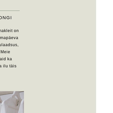
ONGI
akleit on
ulmapäeva
ulaadsus,
. Meie
aid ka
 ilu täis