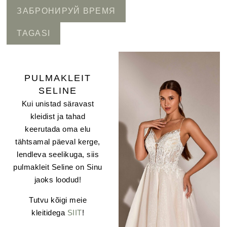
ЗАБРОНИРУЙ ВРЕМЯ
TAGASI
PULMAKLEIT
SELINE
Kui unistad säravast
kleidist ja tahad
keerutada oma elu
tähtsamal päeval kerge,
lendleva seelikuga, siis
pulmakleit Seline on Sinu
jaoks loodud!
Tutvu kõigi meie
kleitidega
SIIT
!