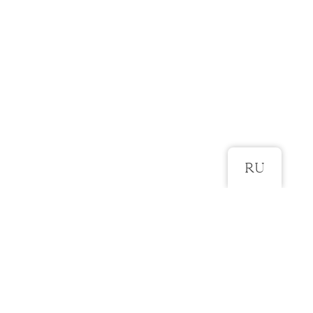
RU
ROHKEM SELLE KLEIDI KOHTA
Kangad:tüll, pits, pehme vooder
Värvid: loodusvalge
Suurused: 32-42