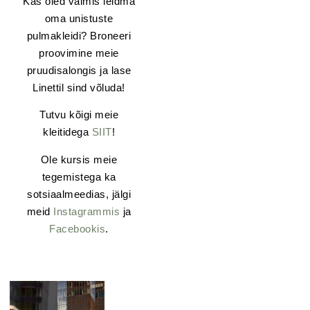
Kas oled valmis leidma
oma unistuste
pulmakleidi? Broneeri
proovimine meie
pruudisalongis ja lase
Linettil sind võluda!
Tutvu kõigi meie
kleitidega
SIIT
!
Ole kursis meie
tegemistega ka
sotsiaalmeedias, jälgi
meid
Instagrammis
ja
Facebookis
.