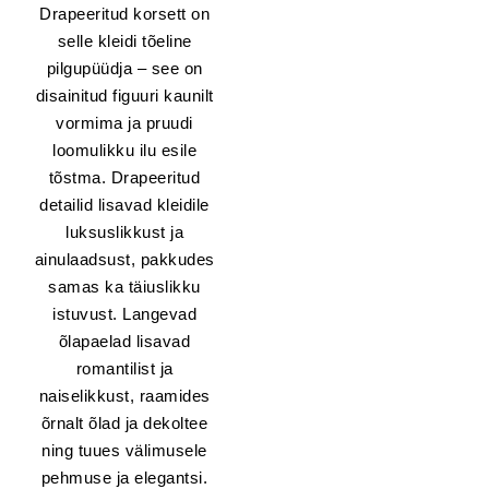
Drapeeritud korsett on
selle kleidi tõeline
pilgupüüdja – see on
disainitud figuuri kaunilt
vormima ja pruudi
loomulikku ilu esile
tõstma. Drapeeritud
detailid lisavad kleidile
luksuslikkust ja
ainulaadsust, pakkudes
samas ka täiuslikku
istuvust. Langevad
õlapaelad lisavad
romantilist ja
naiselikkust, raamides
õrnalt õlad ja dekoltee
ning tuues välimusele
pehmuse ja elegantsi.