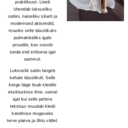
praktilisust. Linett
ühendab luksusliku
satiini, naiseliku silueti ja
modernsed aktsendid,
muutes selle täiuslikuks
pulmakleidiks igale
pruudile, kes soovib
tunda end erilisena igal
sammul.
Luksuslik satiin langeb
kehale täiuslikult. Selle
kerge läige lisab kleidile
eksklusiivse ilme, samal
ajal kui selle pehme
tekstuur muudab kleidi
kandmise mugavaks
terve päeva ja õhtu vältel.