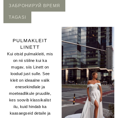
ЗАБРОНИРУЙ ВРЕМЯ
TAGASI
PULMAKLEIT
LINETT
Kui otsid pulmakleiti, mis
on nii stiilne kui ka
mugav, siis Linett on
loodud just sulle. See
kleit on ideaalne valik
enesekindlale ja
moeteadlikule pruudile,
kes soovib klassikalist
ilu, kuid hindab ka
kaasaegseid detaile ja