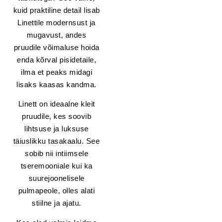
kuid praktiline detail lisab
Linettile modernsust ja
mugavust, andes
pruudile võimaluse hoida
enda kõrval pisidetaile,
ilma et peaks midagi
lisaks kaasas kandma.
Linett on ideaalne kleit
pruudile, kes soovib
lihtsuse ja luksuse
täiuslikku tasakaalu. See
sobib nii intiimsele
tseremooniale kui ka
suurejoonelisele
pulmapeole, olles alati
stiilne ja ajatu.