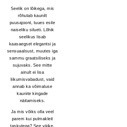
Seelik on lõikega, mis
rõhutab kaunilt
puusajoont, tuues esile
naiseliku silueti. Lõhik
seelikus lisab
kaasaegset elegantsi ja
sensuaalsust, muutes iga
sammu graatsiliseks ja
sujuvaks. See mitte
ainult ei lisa
liikumisvabadust, vaid
annab ka võimaluse
kaunite kingade
näitamiseks.
Ja mis võiks olla veel
parem kui pulmakleit
taskutega? See väike,