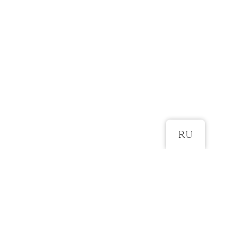
RU
ROHKEM SELLE KLEIDI KOHTA
Kangad: tüll,pits, pehme vooder
Värvid: loodusvalge, cappuchino