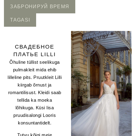
ЗАБРОНИРУЙ ВРЕМЯ
TAGASI
CВАДЕБНОЕ
ПЛАТЬЕ LILLI
Õhuline tüllist seelikuga
pulmakleit mida ehib
lilleline pits. Pruutkleit Lilli
kiirgab õrnust ja
romantilisust. Kleidi saab
tellida ka moeka
lõhikuga. Küsi lisa
pruudisalongi Looris
konsuntantidelt.
Tutvu kõigi meie