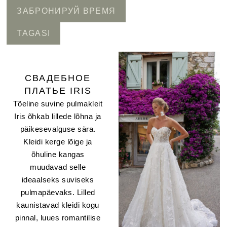
ЗАБРОНИРУЙ ВРЕМЯ
TAGASI
CВАДЕБНОЕ
ПЛАТЬЕ IRIS
Tõeline suvine pulmakleit
Iris õhkab lillede lõhna ja
päikesevalguse sära.
Kleidi kerge lõige ja
õhuline kangas
muudavad selle
ideaalseks suviseks
pulmapäevaks. Lilled
kaunistavad kleidi kogu
pinnal, luues romantilise