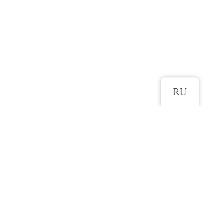
RU
ROHKEM SELLE KLEIDI KOHTA
Kangad: pits, tüll, pehme vooder
Värvid: loodusvalge, kreemikas, cappuchino
Suurused: 32-44
Kleiti saab tellida ka V-kaelusega