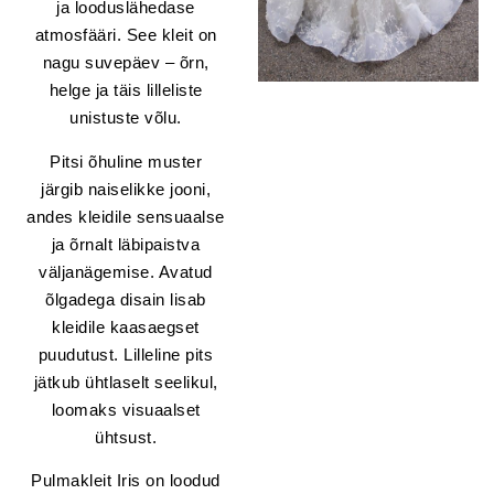
ja looduslähedase
atmosfääri. See kleit on
nagu suvepäev – õrn,
helge ja täis lilleliste
unistuste võlu.
Pitsi õhuline muster
järgib naiselikke jooni,
andes kleidile sensuaalse
ja õrnalt läbipaistva
väljanägemise. Avatud
õlgadega disain lisab
kleidile kaasaegset
puudutust. Lilleline pits
jätkub ühtlaselt seelikul,
loomaks visuaalset
ühtsust.
Pulmakleit Iris on loodud