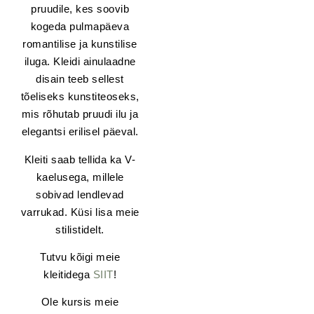
pruudile, kes soovib
kogeda pulmapäeva
romantilise ja kunstilise
iluga. Kleidi ainulaadne
disain teeb sellest
tõeliseks kunstiteoseks,
mis rõhutab pruudi ilu ja
elegantsi erilisel päeval.
Kleiti saab tellida ka V-
kaelusega, millele
sobivad lendlevad
varrukad. Küsi lisa meie
stilistidelt.
Tutvu kõigi meie
kleitidega
SIIT
!
Ole kursis meie