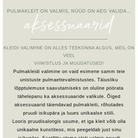
aksessuaarid
PULMAKLEIT ON VALMIS, NÜÜD ON AEG VALIDA...
KLEIDI VALIMINE ON ALLES TEEKONNA ALGUS, MEIL ON
VEEL
VIIMISTLUS JA MUUDATUSED!
Pulmakleidi valimine on vaid esimene samm teie
unistuste pulmaettevalmistustes. Täiusliku
lõpptulemuse saavutamiseks on oluline pöörata
tähelepanu ka aksessuaaride valikule. Õiged
aksessuaarid täiendavad pulmakleiti, rõhutades
pruudi isikupära ja luues unikaalse stiili.
Looris pruudisalongis usume, et iga kleit võib olla
unikaalne kunstiteos, mis peegeldab just sinu
isikupära. Seetõttu oleme alati valmis pruudi