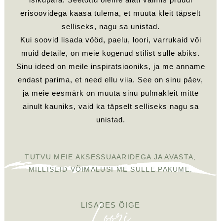
erisoovidega kaasa tulema, et muuta kleit täpselt
selliseks, nagu sa unistad.
Kui soovid lisada vööd, paelu, loori, varrukaid või
muid detaile, on meie kogenud stilist sulle abiks.
Sinu ideed on meile inspiratsiooniks, ja me anname
endast parima, et need ellu viia. See on sinu päev,
ja meie eesmärk on muuta sinu pulmakleit mitte
ainult kauniks, vaid ka täpselt selliseks nagu sa
unistad.
TUTVU MEIE AKSESSUAARIDEGA JA AVASTA,
MILLISEID VÕIMALUSI ME SULLE PAKUME.
Loori
LISADES ÕIGE