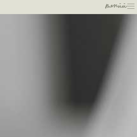
menüü