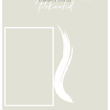
Pokaalid
LISADES ÕIGED