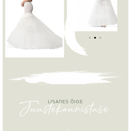
Juustekaunistuse
LISADES ÕIGE