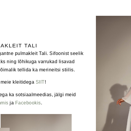
AKLEIT TALI
egantne pulmakleit Tali. Sifoonist seelik
s ning lõhikuga varrukad lisavad
õimalik tellida ka merineitsi stiilis.
 meie kleitidega
SIIT
!
ega ka sotsiaalmeedias, jälgi meid
mmis
ja
Facebookis
.