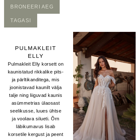
BRONEERI AEG
TAGASI
PULMAKLEIT
ELLY
Pulmakleit Elly korsett on
kaunistatud rikkalike pits-
ja pärltikanditega, mis
joonistavad kaunilt välja
talje ning liiguvad kaunis
asümmetrias ülaosast
seelikusse, luues ühtse
ja voolava silueti. Õrn
läbikumavus lisab
korsetile kergust ja peent