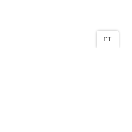
ET
ROHKEM SELLE KLEIDI KOHTA
Kangad: tüll ja pits
Värvid: loodusvalge, beež
Suurused 32-46