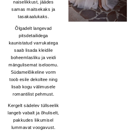
naiselikkust, jäädes
samas maitsekaks ja
tasakaalukaks.
Õlgadelt langevad
pitsdetailidega
kaunistatud varrukatega
saab lisada kleidile
boheemlasliku ja veidi
mängulisemat iseloomu.
Südamelõikeline vorm
toob esile dekoltee ning
lisab kogu välimusele
romantilist pehmust.
Kergelt sädelev tüllseelik
langeb vabalt ja õhuliselt,
pakkudes liikumisel
lummavat voogavust.