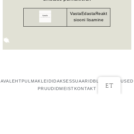
VastaEdastaReakt
siooni lisamine
AVALEHT
PULMAKLEIDID
AKSESSUAARID
BLOGI
TEENUSED
ET
PRUUDID
MEIST
KONTAKT
COPYRIGHT OF LOORIS PULMAKLEIDID
KODULEHT METANA DIGIAGENTUUR