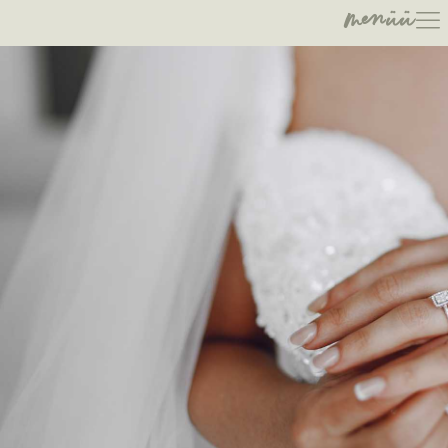
menüü