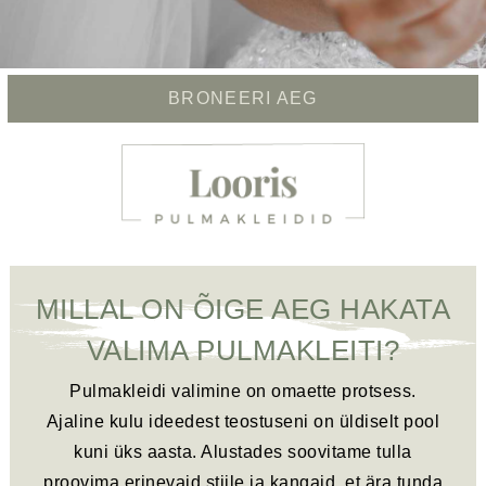
BRONEERI AEG
MILLAL ON ÕIGE AEG HAKATA
VALIMA PULMAKLEITI?
Pulmakleidi valimine on omaette protsess.
Ajaline kulu ideedest teostuseni on üldiselt pool
kuni üks aasta. Alustades soovitame tulla
proovima erinevaid stiile ja kangaid, et ära tunda