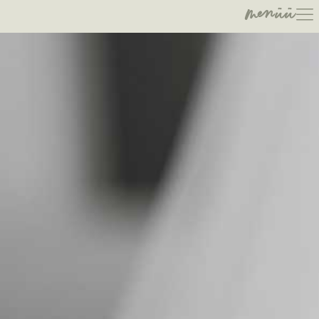
menüü