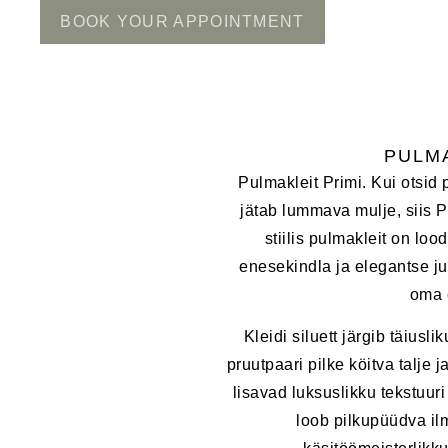
BOOK YOUR APPOINTMENT
PULMA
Pulmakleit Primi. Kui otsid p
jätab lummava mulje, siis P
stiilis pulmakleit on lo
enesekindla ja elegantse j
oma e
Kleidi siluett järgib täiusl
pruutpaari pilke köitva talje
lisavad luksuslikku tekstuuri 
loob pilkupüüdva il