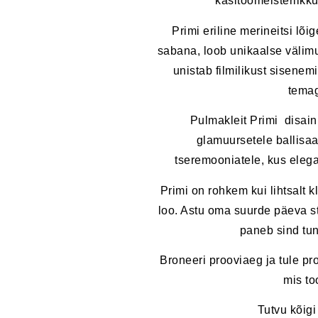
käsitöömeisterlikk
Primi eriline merineitsi lõi
sabana, loob unikaalse välimu
unistab filmilikust sisenemi
temag
Pulmakleit Primi disainit
glamuursetele ballisaa
tseremooniatele, kus eleg
Primi on rohkem kui lihtsalt k
loo. Astu oma suurde päeva stii
paneb sind tund
Broneeri prooviaeg ja tule pr
mis to
Tutvu kõigi