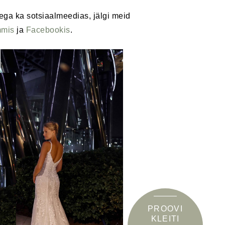
ega ka sotsiaalmeedias, jälgi meid
mmis
ja
Facebookis
.
PROOVI
KLEITI