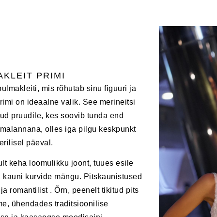
KLEIT PRIMI
ulmakleiti, mis rõhutab sinu figuuri ja
rimi on ideaalne valik. See merineitsi
odud pruudile, kes soovib tunda end
umalannana, olles iga pilgu keskpunkt
rilisel päeval.
ikult keha loomulikku joont, tuues esile
 ja kauni kurvide mängu. Pitskaunistused
ja romantilist . Õrn, peenelt tikitud pits
me, ühendades traditsioonilise