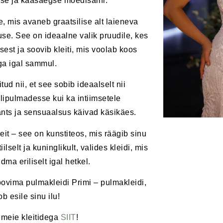
use ja kaasaegse moedisaini.
ge, mis avaneb graatsilise alt laieneva
se. See on ideaalne valik pruudile, kes
sest ja soovib kleiti, mis voolab koos
a igal sammul.
ud nii, et see sobib ideaalselt nii
lipulmadesse kui ka intiimsetele
ants ja sensuaalsus käivad käsikäes.
leit – see on kunstiteos, mis räägib sinu
lselt ja kuninglikult, valides kleidi, mis
ma eriliselt igal hetkel.
oovima pulmakleidi Primi – pulmakleidi,
ob esile sinu ilu!
 meie kleitidega
SIIT
!