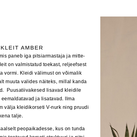
KLEIT AMBER
mis paneb iga pitsiarmastaja ja mitte-
it on valmistatud toekast, reljeefsest
ma vormi. Kleidi välimust on võimalik
t muuta valides näiteks, millal kanda
id. Puusatiivakesed lisavad kleidile
 eemaldatavad ja lisatavad. Ilma
 välja kleidikorseti V-nurk ning pruudi
kena talje.
eaalselt peopaikadesse, kus on tunda