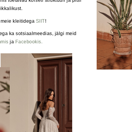
is toetavad korseti struktuuri ja pitsi
rikkalikust.
 meie kleitidega
SIIT
!
ega ka sotsiaalmeedias, jälgi meid
mmis
ja
Facebookis.