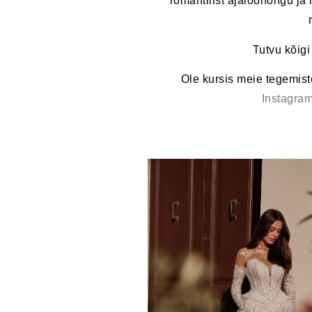
romantilist ajaloohõngu ja m
Tutvu kõigi
Ole kursis meie tegemist
Instagra