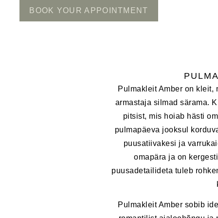
BOOK YOUR APPOINTMENT
PULMA
Pulmakleit Amber on kleit, 
armastaja silmad särama. Kle
pitsist, mis hoiab hästi o
pulmapäeva jooksul korduval
puusatiivakesi ja varruka
omapära ja on kergesti
puusadetailideta tuleb rohkem
Pulmakleit Amber sobib id